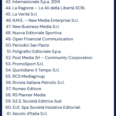
Internazionale S.p.a. 2014
La Ragione – Le Ali della Libertà SCRL
La Verità S.r.l.
N.M.E. – New Media Enterprise S.r.l.
New Business Media S.r.l.
Nuova Editoriale Sportiva
Open Financial Communication
Periodici San Paolo
Poligrafici Editoriale S.p.a.
Post Media Srl – Community Corporation
PromoSport S.r.l.
Quotidiano Il Tempo S.r.l.
RCS Mediagroup
Rivista Italiana Petrolio S.r.l.
Romeo Editore
RS Planner Media
S.E.S. Società Editrice Sud
S.I.E. Spa Società Iniziative Editoriali
Secolo d’Italia S.r.l.