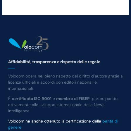
Affidabilità, trasparenza e rispetto delle regole
Volocom opera nel pieno rispetto del diritto d’autore grazie a
licenze ufficiali e accordi con editori nazionali e
internazionali.
È
certificata ISO 9001
e
membro di FIBEP
, partecipando
attivamente allo sviluppo internazionale della News
Intelligence.
Volocom ha anche ottenuto la certificazione della
parità di
genere