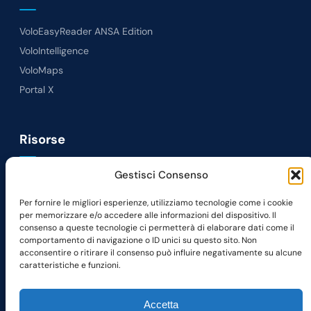
VoloEasyReader ANSA Edition
VoloIntelligence
VoloMaps
Portal X
Risorse
Gestisci Consenso
News
Lavora con noi
Per fornire le migliori esperienze, utilizziamo tecnologie come i cookie
per memorizzare e/o accedere alle informazioni del dispositivo. Il
Richiedi Demo
consenso a queste tecnologie ci permetterà di elaborare dati come il
Contatti
comportamento di navigazione o ID unici su questo sito. Non
acconsentire o ritirare il consenso può influire negativamente su alcune
caratteristiche e funzioni.
Seguici su
LinkedIn
Facebook
Instagram
Accetta