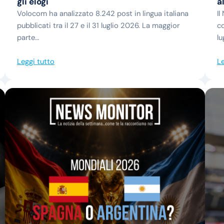
gli elogi
a
Volocom ha analizzato 8.242 post in lingua italiana
Il
pubblicati tra il 27 e il 31 luglio 2026. La maggior
co
parte…
lu
Leggi tutto
Le