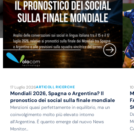
17 Luglio 2026
10
ARTICOLI
, 
RICERCHE
Mondiali 2026, Spagna o Argentina? Il
M
pronostico dei social sulla finale mondiale
F
S
Menzioni quasi perfettamente in equilibrio, ma un
Da
coinvolgimento molto più elevato intorno
Mo
all’Argentina. È quanto emerge dal nuovo News
C
Monitor…