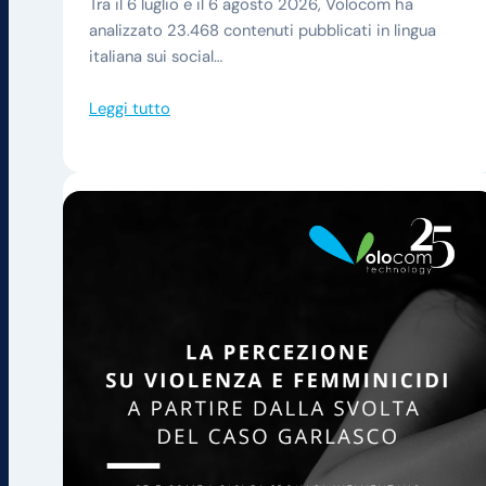
Tra il 6 luglio e il 6 agosto 2026, Volocom ha
analizzato 23.468 contenuti pubblicati in lingua
italiana sui social…
Leggi tutto