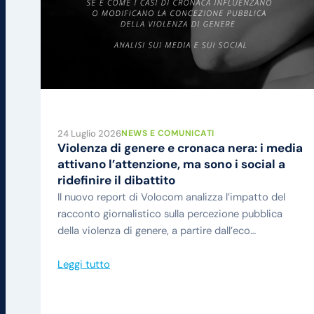
24 Luglio 2026
NEWS E COMUNICATI
Violenza di genere e cronaca nera: i media
attivano l’attenzione, ma sono i social a
ridefinire il dibattito
Il nuovo report di Volocom analizza l’impatto del
racconto giornalistico sulla percezione pubblica
della violenza di genere, a partire dall’eco…
Leggi tutto