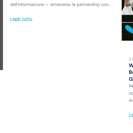
dell’informazione — attraverso la partnership con…
Leggi tutto
3 
W
B
G
Me
no
An
Le