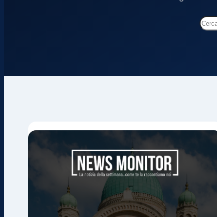
Cer
nel
blog