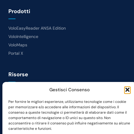
Prodotti
VoloEasyReader ANSA Edition
VoloIntelligence
VoloMaps
Portal X
Risorse
Gestisci Consenso
News
Lavora con noi
Per fornire le migliori esperienze, utilizziamo tecnologie come i cookie
per memorizzare e/o accedere alle informazioni del dispositivo. Il
Richiedi Demo
consenso a queste tecnologie ci permetterà di elaborare dati come il
Contatti
comportamento di navigazione o ID unici su questo sito. Non
acconsentire o ritirare il consenso può influire negativamente su alcune
caratteristiche e funzioni.