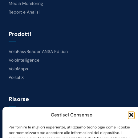
Media Monitoring
Report e Analisi
Prodotti
VoloEasyReader ANSA Edition
VoloIntelligence
VoloMaps
Portal X
Risorse
Gestisci Consenso
News
Lavora con noi
Per fornire le migliori esperienze, utilizziamo tecnologie come i cookie
per memorizzare e/o accedere alle informazioni del dispositivo. Il
Richiedi Demo