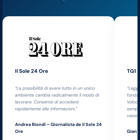
Il Sole 24 Ore
TG1
“La possibilità di avere tutto in un unico
“Legge
ambiente cambia radicalmente il modo di
fondam
lavorare. Consente di accedere
Voloco
rapidamente alle informazioni.”
sempli
vision
Andrea Biondi – Giornalista de Il Sole 24
Ore
Gian 