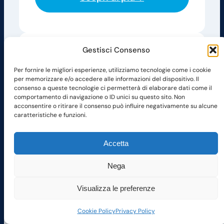
Gestisci Consenso
Per fornire le migliori esperienze, utilizziamo tecnologie come i cookie
per memorizzare e/o accedere alle informazioni del dispositivo. Il
consenso a queste tecnologie ci permetterà di elaborare dati come il
comportamento di navigazione o ID unici su questo sito. Non
acconsentire o ritirare il consenso può influire negativamente su alcune
LA NOSTRA MAPPA INTERATTIVA
caratteristiche e funzioni.
DELL’INFORMAZIONE
VoloMaps
Accetta
VoloMaps monitora in tempo reale eventi
naturali e rischi ambientali, offrendo una
Nega
visione geolocalizzata per aiutare il tuo
business. Una soluzione strategica per
Visualizza le preferenze
avere a colpo d’occhio la situazione
Cookie Policy
Privacy Policy
sotto controllo.