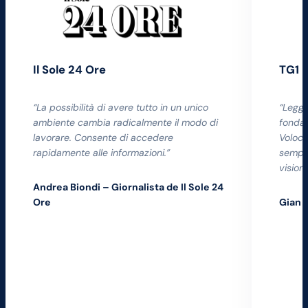
Il Sole 24 Ore
TG1
“La possibilità di avere tutto in un unico
“Legge
ambiente cambia radicalmente il modo di
fondam
lavorare. Consente di accedere
Voloco
rapidamente alle informazioni.”
sempli
vision
Andrea Biondi – Giornalista de Il Sole 24
Ore
Gian 