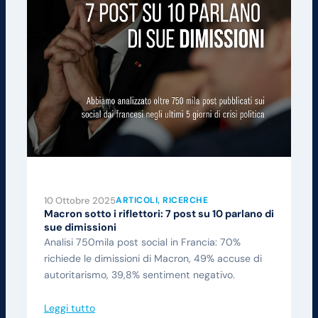
10 Ottobre 2025
ARTICOLI
, 
RICERCHE
Macron sotto i riflettori: 7 post su 10 parlano di
sue dimissioni
Analisi 750mila post social in Francia: 70%
richiede le dimissioni di Macron, 49% accuse di
autoritarismo, 39,8% sentiment negativo.
Leggi tutto