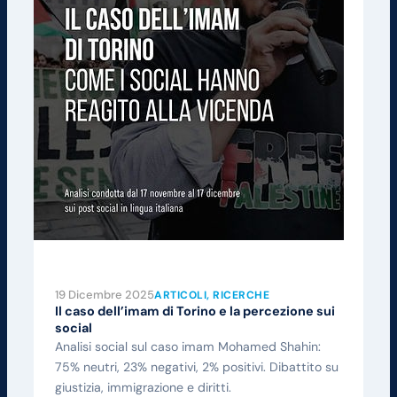
19 Dicembre 2025
ARTICOLI
, 
RICERCHE
Il caso dell’imam di Torino e la percezione sui
social
Analisi social sul caso imam Mohamed Shahin:
75% neutri, 23% negativi, 2% positivi. Dibattito su
giustizia, immigrazione e diritti.