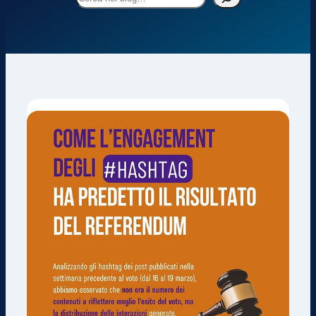
nel
blog