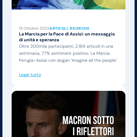
13 Ottobre 2025
ARTICOLI
, 
RICERCHE
La Marcia per la Pace di Assisi: un messaggio
di unità e speranza
Oltre 200mila partecipanti, 2.169 articoli in una
settimana, 77% sentiment positivo. La Marcia
Perugia-Assisi con slogan ‘Imagine all the people’.
Leggi tutto