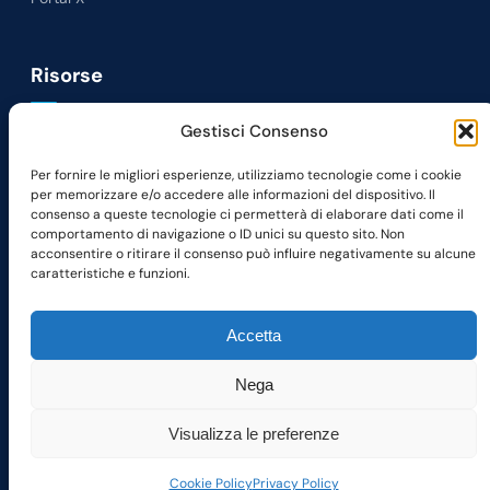
Risorse
Gestisci Consenso
News
Lavora con noi
Per fornire le migliori esperienze, utilizziamo tecnologie come i cookie
per memorizzare e/o accedere alle informazioni del dispositivo. Il
Richiedi Demo
consenso a queste tecnologie ci permetterà di elaborare dati come il
Contatti
comportamento di navigazione o ID unici su questo sito. Non
acconsentire o ritirare il consenso può influire negativamente su alcune
caratteristiche e funzioni.
Seguici su
LinkedIn
Facebook
Instagram
Accetta
Nega
©
2026
– Volocom S.r.l.
Visualizza le preferenze
Termini e condizioni per l’uso del sito web
|
Privacy Policy
Cookie Policy
Privacy Policy