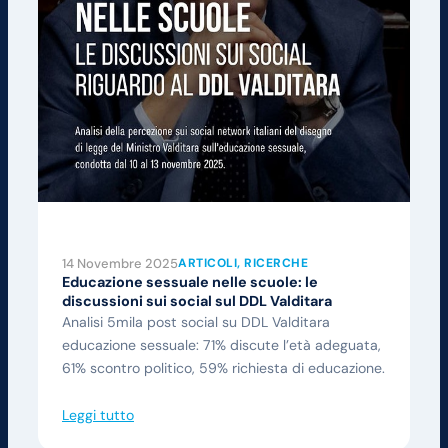
14 Novembre 2025
ARTICOLI
, 
RICERCHE
Educazione sessuale nelle scuole: le
discussioni sui social sul DDL Valditara
Analisi 5mila post social su DDL Valditara
educazione sessuale: 71% discute l’età adeguata,
61% scontro politico, 59% richiesta di educazione.
Leggi tutto