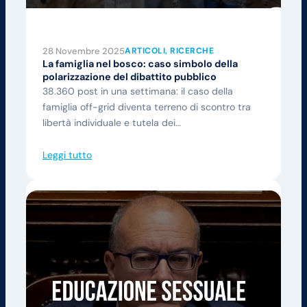
28 Novembre 2025
ARTICOLI
, 
RICERCHE
La famiglia nel bosco: caso simbolo della
polarizzazione del dibattito pubblico
38.360 post in una settimana: il caso della
famiglia off-grid diventa terreno di scontro tra
libertà individuale e tutela dei…
Leggi tutto