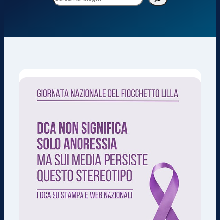
nel
blog