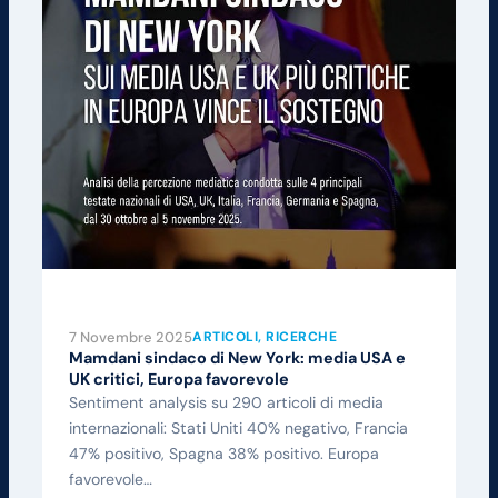
7 Novembre 2025
ARTICOLI
, 
RICERCHE
Mamdani sindaco di New York: media USA e
UK critici, Europa favorevole
Sentiment analysis su 290 articoli di media
internazionali: Stati Uniti 40% negativo, Francia
47% positivo, Spagna 38% positivo. Europa
favorevole…