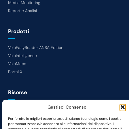
Media Monitoring
Report e Analisi
Prodotti
VoloEasyReader ANSA Edition
VoloIntelligence
VoloMaps
Portal X
Risorse
Gestisci Consenso
News
Lavora con noi
Per fornire le migliori esperienze, utilizziamo tecnologie come i cookie
per memorizzare e/o accedere alle informazioni del dispositivo. Il
Richiedi Demo