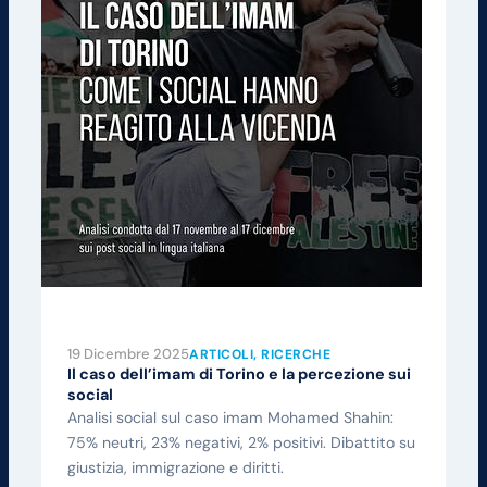
19 Dicembre 2025
ARTICOLI
, 
RICERCHE
Il caso dell’imam di Torino e la percezione sui
social
Analisi social sul caso imam Mohamed Shahin:
75% neutri, 23% negativi, 2% positivi. Dibattito su
giustizia, immigrazione e diritti.