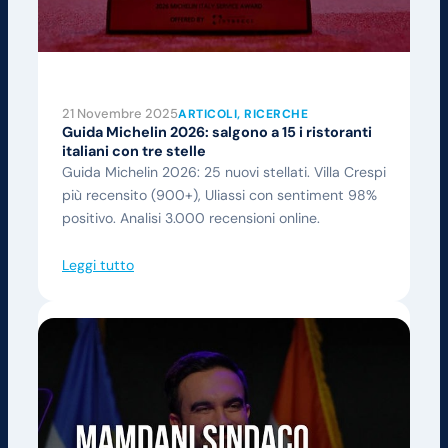
21 Novembre 2025
ARTICOLI
, 
RICERCHE
Guida Michelin 2026: salgono a 15 i ristoranti
italiani con tre stelle
Guida Michelin 2026: 25 nuovi stellati. Villa Crespi
più recensito (900+), Uliassi con sentiment 98%
positivo. Analisi 3.000 recensioni online.
Leggi tutto