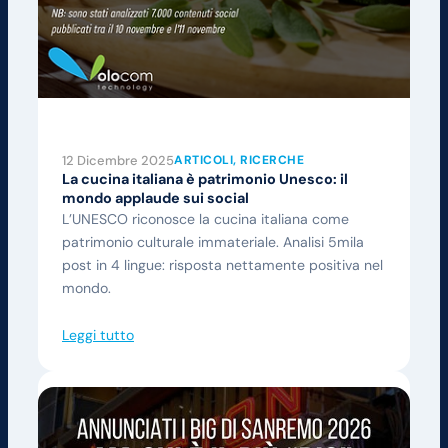
12 Dicembre 2025
ARTICOLI
, 
RICERCHE
La cucina italiana è patrimonio Unesco: il
mondo applaude sui social
L’UNESCO riconosce la cucina italiana come
patrimonio culturale immateriale. Analisi 5mila
post in 4 lingue: risposta nettamente positiva nel
mondo.
Leggi tutto