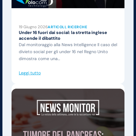
19 Giugno 2026
ARTICOLI
, 
RICERCHE
Under 16 fuori dai social: la stretta inglese
accende il dibattito
Dal monitoraggio alla News Intelligence Il caso del
divieto social per gli under 16 nel Regno Unito
dimostra come una…
Leggi tutto