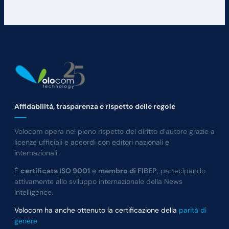
Affidabilità, trasparenza e rispetto delle regole
Volocom opera nel pieno rispetto del diritto d’autore grazie a
licenze ufficiali e accordi con editori nazionali e
internazionali.
È
certificata ISO 9001
e
membro di FIBEP
, partecipando
attivamente allo sviluppo internazionale della News
Intelligence.
Volocom ha anche ottenuto la certificazione della
parità di
genere