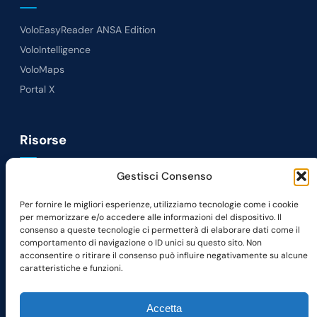
VoloEasyReader ANSA Edition
VoloIntelligence
VoloMaps
Portal X
Risorse
Gestisci Consenso
News
Lavora con noi
Per fornire le migliori esperienze, utilizziamo tecnologie come i cookie
per memorizzare e/o accedere alle informazioni del dispositivo. Il
Richiedi Demo
consenso a queste tecnologie ci permetterà di elaborare dati come il
Contatti
comportamento di navigazione o ID unici su questo sito. Non
acconsentire o ritirare il consenso può influire negativamente su alcune
caratteristiche e funzioni.
Seguici su
LinkedIn
Facebook
Instagram
Accetta