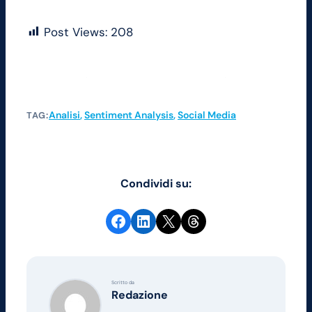
Post Views:
208
Analisi
, 
Sentiment Analysis
, 
Social Media
TAG:
Condividi su:
Condividi su Facebook
Condividi su LinkedIn
Condividi su X
Share on Threads
Scritto da
Redazione