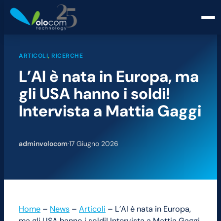
ARTICOLI
, 
RICERCHE
L’AI è nata in Europa, ma
gli USA hanno i soldi!
Intervista a Mattia Gaggi
adminvolocom
·
17 Giugno 2026
Home
–
News
–
Articoli
–
L’AI è nata in Europa,
ma gli USA hanno i soldi! Intervista a Mattia Gaggi