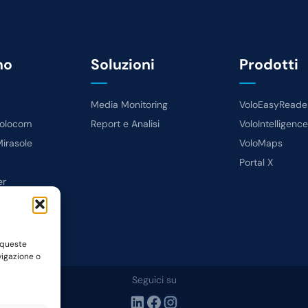
mo
Soluzioni
Prodotti
Media Monitoring
VoloEasyReader
 Volocom
Report e Analisi
VoloIntelligence
irasole
VoloMaps
Portal X
er
 queste
vigazione o
Seguici su
LinkedIn
Facebook
Instagram